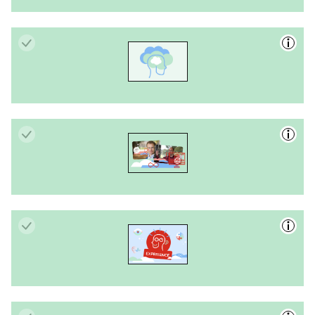
Inclusiedialoog ‘Samen werken aan inclusie’
Inclusiedialoog ‘Onbewuste vooroordelen’
MiniDocu’s
Experience