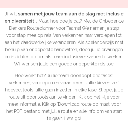
Microlearnings
Jij wilt
samen met jouw team aan de slag met inclusie
Ontwikkeltraject Onbeperkt Talent
en diversiteit
… Maar: hoe doe je dat? Met de Onbeperkte
Breng een ODE!
Denkers Routeplanner voor Teams! We nemen je stap
voor stap mee op reis. Van verkennen naar verdiepen tot
Ver- en vooroordelencheck
aan het daadwerkelijke veranderen. Als spelenderwijs met
De Teamaanpak
behulp van onbeperkte handvatten, doen jullie ervaringen
en inzichten op om als team inclusiever samen te werken.
De Escaperoom
Wij wensen jullie een goede onbeperkte reis toe!
Bekijk volledig overzicht
Hoe werkt het? Jullie team doorloopt drie fases:
verkennen, verdiepen en veranderen. Jullie kiezen zelf
hoeveel tools jullie gaan inzetten in elke fase. Stippel jullie
route uit door tools aan te vinden. Klik op het i-tje voor
Sluit je ook aan
meer informatie. Klik op ‘Download route op maat’ voor
In jouw organisatie
het PDF bestand met jullie route en alle info om van start
te gaan. Let’s go!
De beweging in cijfers