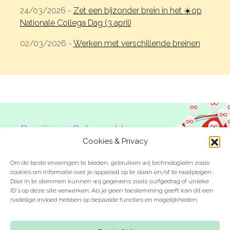
Microlearnings
24/03/2026 -
Zet een bijzonder brein in het ☀️op
Nationale Collega Dag (3 april)
Ontwikkeltraject Onbeperkt Talent
02/03/2026 -
Werken met verschillende breinen
Breng een ODE!
Ver- en vooroordelencheck
De Teamaanpak
De Escaperoom
Bekijk volledig overzicht
Ben jij een Onbeperkte
Denker?
Cookies & Privacy
Om de beste ervaringen te bieden, gebruiken wij technologieën zoals
cookies om informatie over je apparaat op te slaan en/of te raadplegen.
Sluit je ook aan
Door in te stemmen kunnen wij gegevens zoals surfgedrag of unieke
ID's op deze site verwerken. Als je geen toestemming geeft kan dit een
In jouw organisatie
nadelige invloed hebben op bepaalde functies en mogelijkheden.
De beweging in cijfers
Laat je inspireren
Kom in actie