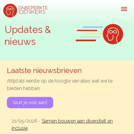
Updates &
nieuws
Inspiratie
Kijk-, lees- & luistertips
Mini- docu’s
Laatste nieuwsbrieven
Ode galerij
Altijd als eerste op de hoogte van alles wat we te
bieden hebben.
Podcasts: serie open gesprekken
Inspirerende praktijkverhalen
Sluit je ook aan!
Bekijk volledig overzicht
21/05/2026 -
Samen bouwen aan diversiteit en
Kom in actie
inclusie