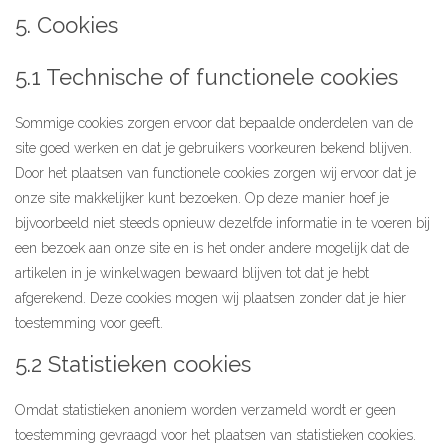
5. Cookies
De kalender
5.1 Technische of functionele cookies
Over ons
Deelnemers & allianties
Sommige cookies zorgen ervoor dat bepaalde onderdelen van de
site goed werken en dat je gebruikers voorkeuren bekend blijven.
Updates & nieuws
Door het plaatsen van functionele cookies zorgen wij ervoor dat je
onze site makkelijker kunt bezoeken. Op deze manier hoef je
Contact
bijvoorbeeld niet steeds opnieuw dezelfde informatie in te voeren bij
een bezoek aan onze site en is het onder andere mogelijk dat de
Privacy Statement
artikelen in je winkelwagen bewaard blijven tot dat je hebt
afgerekend. Deze cookies mogen wij plaatsen zonder dat je hier
Cookiebeleid (EU)
toestemming voor geeft.
5.2 Statistieken cookies
Omdat statistieken anoniem worden verzameld wordt er geen
toestemming gevraagd voor het plaatsen van statistieken cookies.