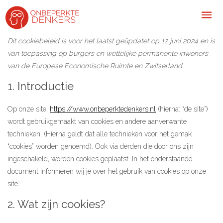
Dit cookiebeleid is voor het laatst geüpdatet op 12 juni 2024 en is
van toepassing op burgers en wettelijke permanente inwoners
van de Europese Economische Ruimte en Zwitserland.
Inspiratie
1. Introductie
Kijk-, lees- & luistertips
Op onze site,
https://www.onbeperktedenkers.nl
(hierna: “de site”)
Mini- docu’s
wordt gebruikgemaakt van cookies en andere aanverwante
Ode galerij
technieken. (Hierna geldt dat alle technieken voor het gemak
“cookies” worden genoemd). Ook via derden die door ons zijn
Podcasts: serie open gesprekken
ingeschakeld, worden cookies geplaatst. In het onderstaande
Inspirerende praktijkverhalen
document informeren wij je over het gebruik van cookies op onze
site.
Bekijk volledig overzicht
2. Wat zijn cookies?
Kom in actie