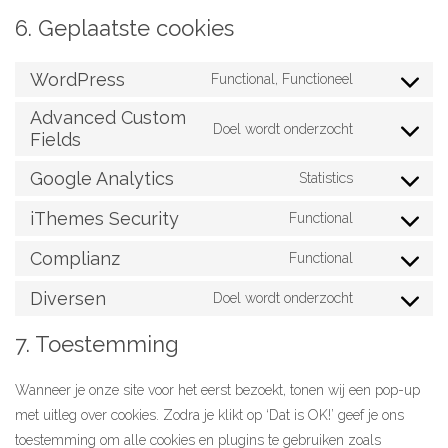
6. Geplaatste cookies
WordPress
Functional, Functioneel
Consent
Advanced Custom
to
Doel wordt onderzocht
Fields
Consent
service
to
wordpress
Google Analytics
Statistics
Consent
service
to
advanced-
iThemes Security
Functional
Consent
service
custom-
to
Complianz
Functional
google-
fields
Consent
service
analytics
to
Diversen
Doel wordt onderzocht
ithemes-
Consent
service
security
to
7. Toestemming
complianz
service
diversen
Wanneer je onze site voor het eerst bezoekt, tonen wij een pop-up
met uitleg over cookies. Zodra je klikt op ‘Dat is OK!’ geef je ons
toestemming om alle cookies en plugins te gebruiken zoals