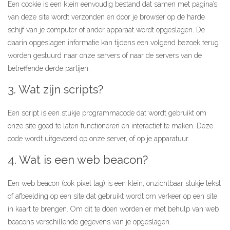
Een cookie is een klein eenvoudig bestand dat samen met pagina’s
Microlearnings
van deze site wordt verzonden en door je browser op de harde
Ontwikkeltraject Onbeperkt Talent
schijf van je computer of ander apparaat wordt opgeslagen. De
daarin opgeslagen informatie kan tijdens een volgend bezoek terug
Breng een ODE!
worden gestuurd naar onze servers of naar de servers van de
Ver- en vooroordelencheck
betreffende derde partijen.
De Teamaanpak
3. Wat zijn scripts?
De Escaperoom
Een script is een stukje programmacode dat wordt gebruikt om
Bekijk volledig overzicht
onze site goed te laten functioneren en interactief te maken. Deze
code wordt uitgevoerd op onze server, of op je apparatuur.
4. Wat is een web beacon?
Sluit je ook aan
Een web beacon (ook pixel tag) is een klein, onzichtbaar stukje tekst
of afbeelding op een site dat gebruikt wordt om verkeer op een site
In jouw organisatie
in kaart te brengen. Om dit te doen worden er met behulp van web
De beweging in cijfers
beacons verschillende gegevens van je opgeslagen.