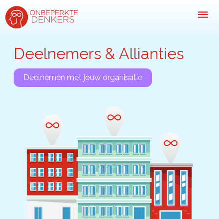
Deelnemers & Allianties
Inspiratie
Deelnemen met jouw organisatie
Kijk-, lees- & luistertips
Mini- docu’s
Ode galerij
Podcasts: serie open gesprekken
Inspirerende praktijkverhalen
Bekijk volledig overzicht
Kom in actie