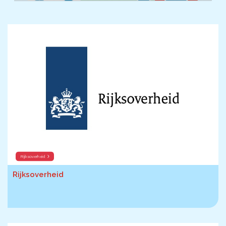
Microlearnings
Ontwikkeltraject Onbeperkt Talent
Breng een ODE!
Ver- en vooroordelencheck
De Teamaanpak
De Escaperoom
Bekijk volledig overzicht
Rijksoverheid
Sluit je ook aan
Rijksoverheid
In jouw organisatie
De beweging in cijfers