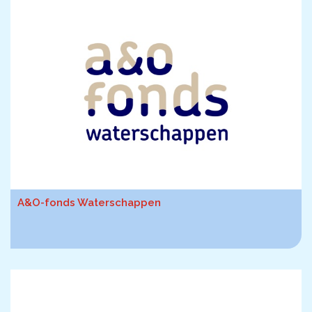
De kalender
Over ons
Deelnemers & allianties
Updates & nieuws
Contact
Privacy Statement
A&O-fonds Waterschappen
Cookiebeleid (EU)