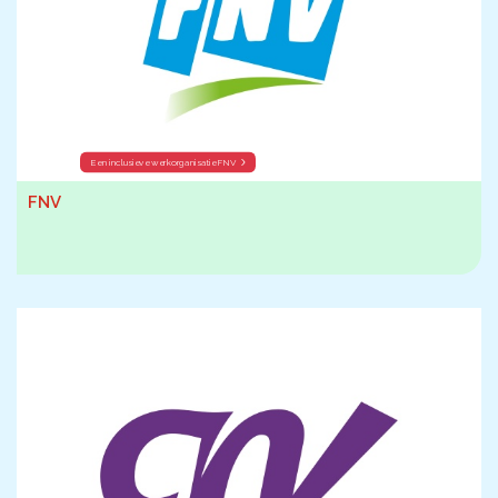
Een inclusieve werkorganisatie FNV
FNV