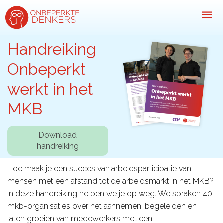
Handreiking
Onbeperkt
Inspiratie
werkt in het
Kijk-, lees- & luistertips
MKB
Mini- docu’s
Ode galerij
Download
handreiking
Podcasts: serie open gesprekken
Inspirerende praktijkverhalen
Hoe maak je een succes van arbeidsparticipatie van
mensen met een afstand tot de arbeidsmarkt in het MKB?
Bekijk volledig overzicht
In deze handreiking helpen we je op weg. We spraken 40
mkb-organisaties over het aannemen, begeleiden en
Kom in actie
laten groeien van medewerkers met een