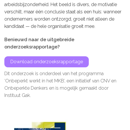
arbeidsbijzonderheid. Het beeld is divers, de motivatie
Microlearnings
verschilt, maar één conclusie staat als een huis: wanneer
Ontwikkeltraject Onbeperkt Talent
ondernemers worden ontzorgd, groeit niet alleen de
kandidaat — de hele organisatie groeit mee.
Breng een ODE!
Ver- en vooroordelencheck
Benieuwd naar de uitgebreide
onderzoeksrapportage?
De Teamaanpak
De Escaperoom
Download onderzoeksrapportage
Bekijk volledig overzicht
Dit onderzoek is onderdeel van het programma
‘Onbeperkt werkt in het MKB’, een initiatief van CNV en
Onbeperkte Denkers en is mogelijk gemaakt door
Instituut Gak.
Sluit je ook aan
In jouw organisatie
De beweging in cijfers