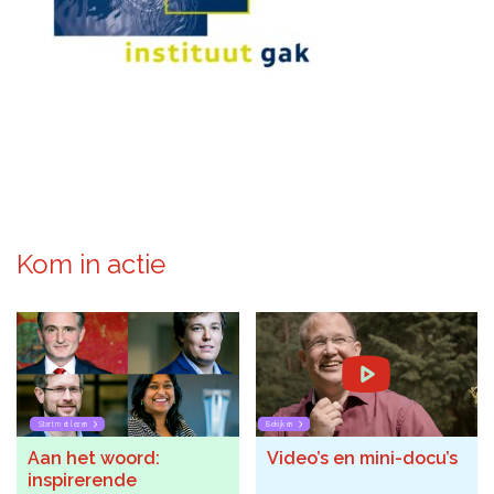
De kalender
Over ons
Deelnemers & allianties
Updates & nieuws
Contact
Kom in actie
Privacy Statement
Cookiebeleid (EU)
Start met lezen
Bekijken
Aan het woord:
Video’s en mini-docu’s
inspirerende