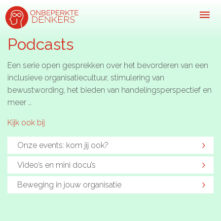
Podcasts
Een serie open gesprekken over het bevorderen van een
Inspiratie
inclusieve organisatiecultuur, stimulering van
bewustwording, het bieden van handelingsperspectief en
Kijk-, lees- & luistertips
meer …
Mini- docu’s
Kijk ook bij
Ode galerij
Onze events: kom jij ook?
Podcasts: serie open gesprekken
Video’s en mini docu’s
Inspirerende praktijkverhalen
Beweging in jouw organisatie
Bekijk volledig overzicht
Kom in actie