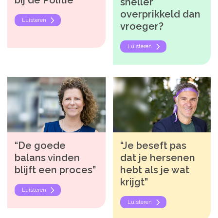
bij de Politie
sneller
overprikkeld dan
Luisteren
vroeger?
Luisteren
“De goede
“Je beseft pas
balans vinden
dat je hersenen
blijft een proces”
hebt als je wat
krijgt”
Luisteren
Luisteren