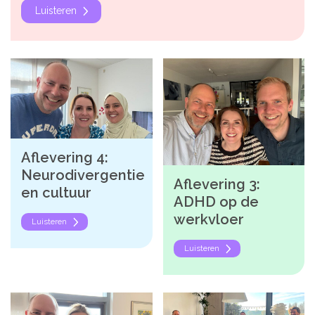
Luisteren
De kalender
Over ons
Deelnemers & allianties
Updates & nieuws
Contact
Aflevering 4:
Neurodivergentie
Aflevering 3:
Privacy Statement
en cultuur
ADHD op de
Cookiebeleid (EU)
werkvloer
Luisteren
Luisteren