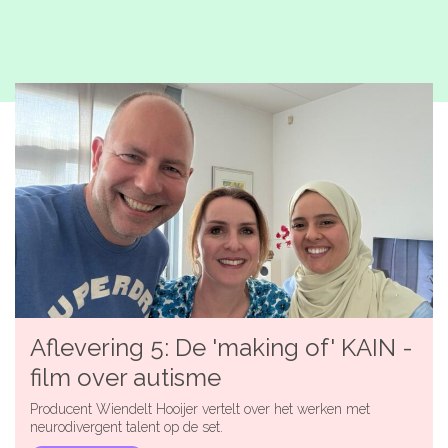
Microlearnings
Ontwikkeltraject Onbeperkt Talent
Breng een ODE!
Ver- en vooroordelencheck
De Teamaanpak
De Escaperoom
Bekijk volledig overzicht
Sluit je ook aan
Aflevering 5: De 'making of' KAIN -
film over autisme
In jouw organisatie
Producent Wiendelt Hooijer vertelt over het werken met
neurodivergent talent op de set.
De beweging in cijfers