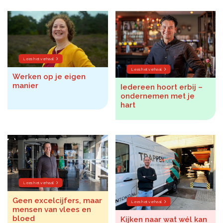
Lees het verhaal
Lees het verhaal
Werken op je eigen
manier
Iedereen hoort erbij –
ondernemen met je
hart
Lees het verhaal
Geen excelcijfers, maar
Lees het verhaal
mensen van vlees en
bloed
Kijken naar wat wél kan