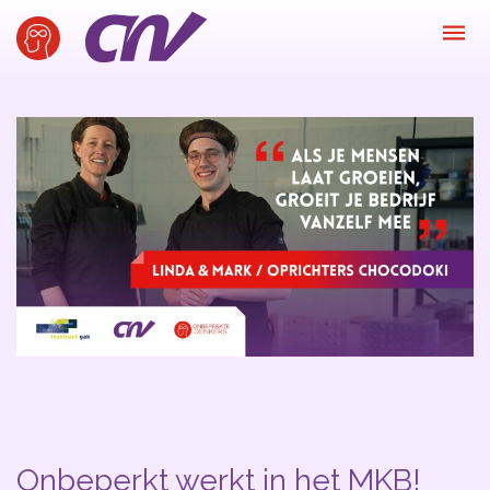
Inspiratie
Kijk-, lees- & luistertips
Mini- docu’s
Ode galerij
Podcasts: serie open gesprekken
Inspirerende praktijkverhalen
Bekijk volledig overzicht
Kom in actie
Onbeperkt werkt in het MKB!