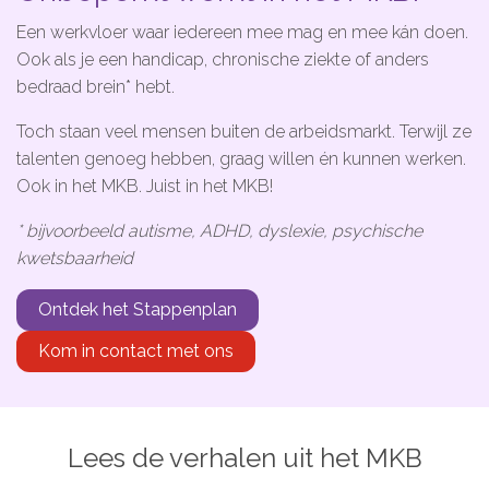
Microlearnings
Een werkvloer waar iedereen mee mag en mee kán doen.
Ook als je een handicap, chronische ziekte of anders
Ontwikkeltraject Onbeperkt Talent
bedraad brein* hebt.
Breng een ODE!
Toch staan veel mensen buiten de arbeidsmarkt. Terwijl ze
Ver- en vooroordelencheck
talenten genoeg hebben, graag willen én kunnen werken.
De Teamaanpak
Ook in het MKB. Juist in het MKB!
De Escaperoom
* bijvoorbeeld autisme, ADHD, dyslexie, psychische
kwetsbaarheid
Bekijk volledig overzicht
Ontdek het Stappenplan
Kom in contact met ons
Sluit je ook aan
In jouw organisatie
Lees de verhalen uit het MKB
De beweging in cijfers