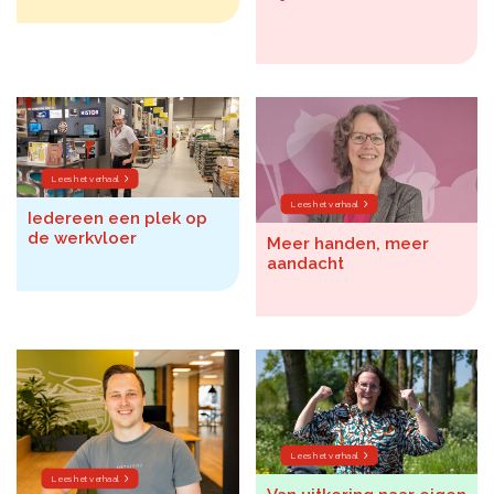
Lees het verhaal
Lees het verhaal
Iedereen een plek op
de werkvloer
Meer handen, meer
aandacht
Lees het verhaal
Lees het verhaal