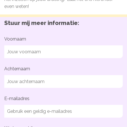
Microlearnings
even weten!
Ontwikkeltraject Onbeperkt Talent
Stuur mij meer informatie:
Breng een ODE!
Ver- en vooroordelencheck
Voornaam
De Teamaanpak
De Escaperoom
Bekijk volledig overzicht
Achternaam
Sluit je ook aan
E-mailadres
In jouw organisatie
De beweging in cijfers