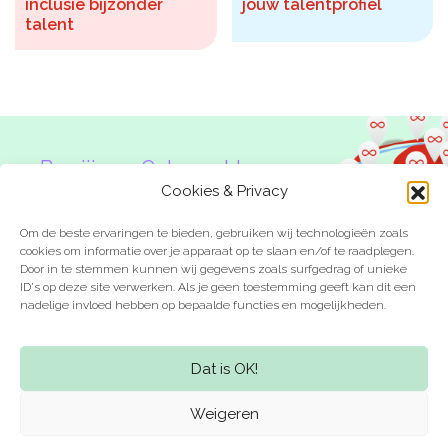
inclusie bijzonder
jouw talentprofiel
talent
Ben jij een Onbeperkte
Denker?
Cookies & Privacy
Om de beste ervaringen te bieden, gebruiken wij technologieën zoals
cookies om informatie over je apparaat op te slaan en/of te raadplegen.
Door in te stemmen kunnen wij gegevens zoals surfgedrag of unieke
ID's op deze site verwerken. Als je geen toestemming geeft kan dit een
nadelige invloed hebben op bepaalde functies en mogelijkheden.
Laat je inspireren
Kom in actie
Dat is OK!
Weigeren
Meer weten? Stuur een e-mail
aan
info@onbeperktedenkers.nl
.