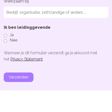
Werkzaam bij
De kalender
Over ons
Ik ben leidinggevende
Deelnemers & allianties
Ja
Nee
Updates & nieuws
Wanneer je dit formulier verzendt ga je akkoord met
Contact
het
Privacy Statement
Privacy Statement
Cookiebeleid (EU)