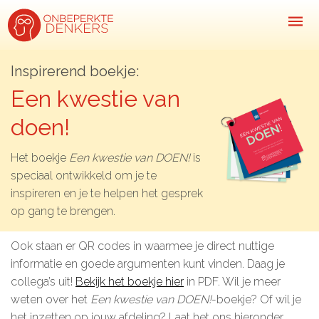
Inspirerend boekje:
Een kwestie van
Inspiratie
doen!
Kijk-, lees- & luistertips
Het boekje
Een kwestie van DOEN!
is
Mini- docu’s
speciaal ontwikkeld om je te
Ode galerij
inspireren en je te helpen het gesprek
op gang te brengen.
Podcasts: serie open gesprekken
Inspirerende praktijkverhalen
Ook staan er QR codes in waarmee je direct nuttige
informatie en goede argumenten kunt vinden. Daag je
Bekijk volledig overzicht
collega’s uit!
Bekijk het boekje hier
in PDF. Wil je meer
Kom in actie
weten over het
Een kwestie van DOEN!
-boekje? Of wil je
het inzetten op jouw afdeling? Laat het ons hieronder