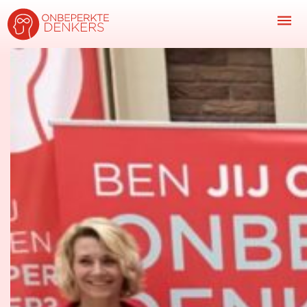
Inspiratie
Kijk-, lees- & luistertips
Mini- docu’s
Ode galerij
Podcasts: serie open gesprekken
Inspirerende praktijkverhalen
Bekijk volledig overzicht
Kom in actie