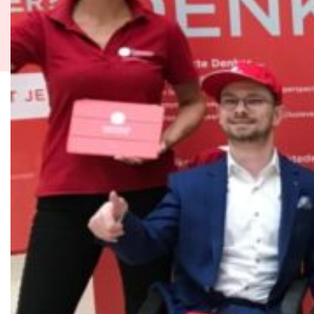
Microlearnings
Ontwikkeltraject Onbeperkt Talent
Breng een ODE!
Ver- en vooroordelencheck
De Teamaanpak
De Escaperoom
Bekijk volledig overzicht
Sluit je ook aan
In jouw organisatie
De beweging in cijfers