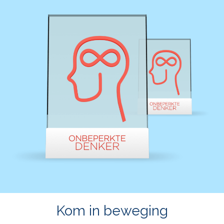
Microlearnings
Ontwikkeltraject Onbeperkt Talent
Breng een ODE!
Ver- en vooroordelencheck
De Teamaanpak
De Escaperoom
Bekijk volledig overzicht
Sluit je ook aan
In jouw organisatie
Kom in beweging
De beweging in cijfers