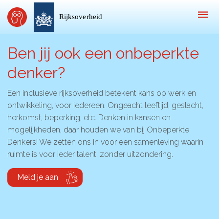
Ben jij ook een onbeperkte
denker?
Inspiratie
Kijk-, lees- & luistertips
Een inclusieve rijksoverheid betekent kans op werk en
ontwikkeling, voor iedereen. Ongeacht leeftijd, geslacht,
Mini- docu’s
herkomst, beperking, etc. Denken in kansen en
Ode galerij
mogelijkheden, daar houden we van bij Onbeperkte
Denkers! We zetten ons in voor een samenleving waarin
Podcasts: serie open gesprekken
ruimte is voor ieder talent, zonder uitzondering.
Inspirerende praktijkverhalen
Meld je aan
Bekijk volledig overzicht
Kom in actie