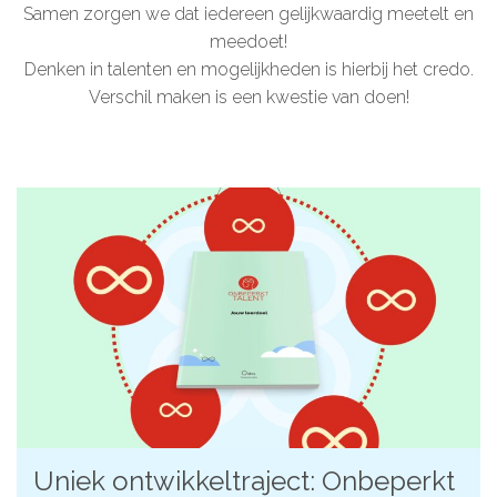
Samen zorgen we dat iedereen gelijkwaardig meetelt en
De kalender
meedoet!
Denken in talenten en mogelijkheden is hierbij het credo.
Over ons
Verschil maken is een kwestie van doen!
Deelnemers & allianties
Updates & nieuws
Contact
Privacy Statement
Cookiebeleid (EU)
Uniek ontwikkeltraject: Onbeperkt