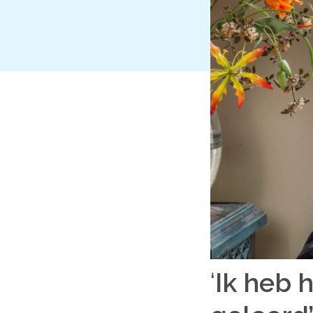
‘
Ik heb 