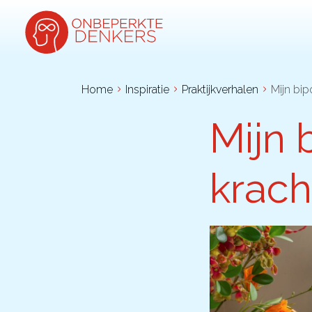
Home
Inspiratie
Praktijkverhalen
Mijn bipo
Mijn b
Inspiratie
Kijk-, lees- & luistertips
krach
Mini- docu’s
Ode galerij
Podcasts: serie open gesprekken
Inspirerende praktijkverhalen
Bekijk volledig overzicht