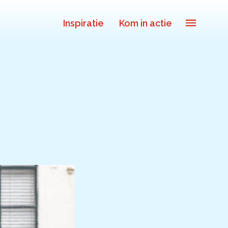
Inspiratie
Kom in actie
Sluit je ook aan
In jouw organisatie
De beweging in cijfers
De kalender
Over ons
Deelnemers & allianties
Updates & nieuws
Contact
Privacy Statement