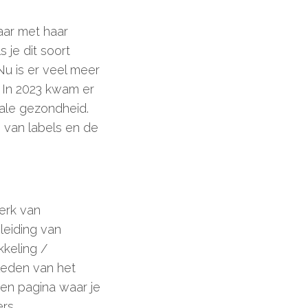
aar met haar
 je dit soort
 Nu is er veel meer
. In 2023 kwam er
ale gezondheid.
 van labels en de
erk van
leiding van
keling /
leden van het
en pagina waar je
rs,