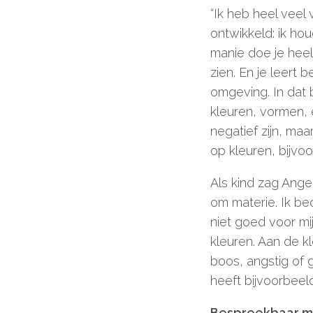
“Ik heb heel veel 
ontwikkeld: ik hou
manie doe je heel
zien. En je leert 
omgeving. In dat b
kleuren, vormen, 
negatief zijn, maar
op kleuren, bijvoo
Als kind zag Angel
om materie. Ik be
niet goed voor mij
kleuren. Aan de k
boos, angstig of g
heeft bijvoorbeeld
Bespreekbaar m