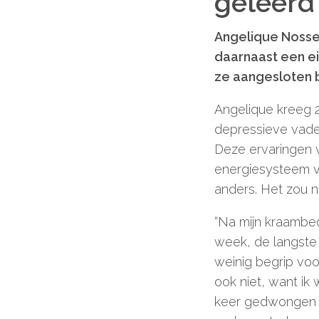
geleerd
Angelique Nosse
daarnaast een e
ze aangesloten 
Angelique kreeg
depressieve vader
Deze ervaringen 
energiesysteem v
anders. Het zou n
“Na mijn kraambe
week, de langste 
weinig begrip voo
ook niet, want ik 
keer gedwongen o