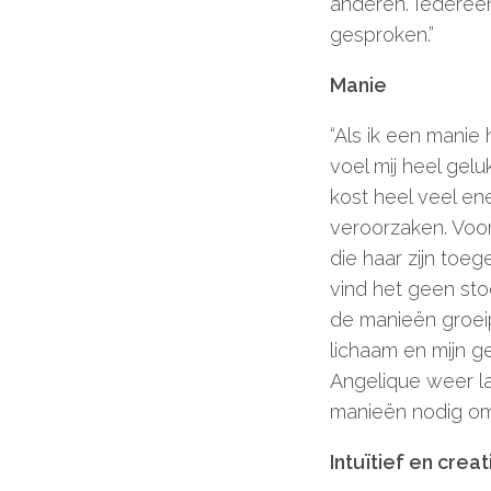
anderen. Iedereen
gesproken.”
Manie
“Als ik een manie 
voel mij heel gelu
kost heel veel ene
veroorzaken. Voor
die haar zijn toeg
vind het geen stoor
de manieën groeip
lichaam en mijn 
Angelique weer lan
manieën nodig om
Intuïtief en creat