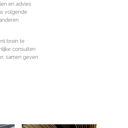
llen en advies
ns volgende
 anderen
t brein te
lijke consulten
eer, samen geven