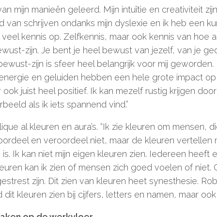
van mijn manieën geleerd. Mijn intuïtie en creativiteit zi
d van schrijven ondanks mijn dyslexie en ik heb een ku
 veel kennis op. Zelfkennis, maar ook kennis van hoe
bewust-zijn. Je bent je heel bewust van jezelf, van je g
ewust-zijn is sfeer heel belangrijk voor mij geworden. 
energie en geluiden hebben een hele grote impact op 
 ook juist heel positief. Ik kan mezelf rustig krijgen doo
rbeeld als ik iets spannend vind.”
ique al kleuren en aura’s. “Ik zie kleuren om mensen, d
oordeel en veroordeel niet, maar de kleuren vertellen 
 is. Ik kan niet mijn eigen kleuren zien. Iedereen heeft 
leuren kan ik zien of mensen zich goed voelen of niet. 
estrest zijn. Dit zien van kleuren heet synesthesie. Rob
 dit kleuren zien bij cijfers, letters en namen, maar ook
aken op de werkvloer