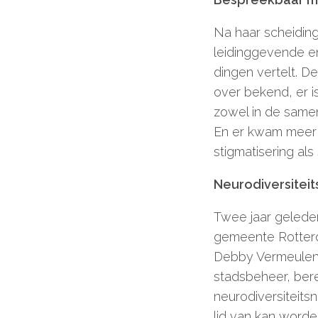
Na haar scheiding
leidinggevende en
dingen vertelt. De
over bekend, er i
zowel in de same
En er kwam meer 
stigmatisering als 
Neurodiversite
Twee jaar gelede
gemeente Rotterd
Debby Vermeulen,
stadsbeheer, ber
neurodiversiteit
lid van kan word