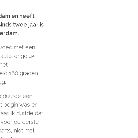
dam en heeft
nds twee jaar is
terdam.
evoed met een
 auto-ongeluk.
het
reld 180 graden
ag.
e duurde een
et begin was er
ar. Ik durfde dat
e voor de eerste
rts, niet met