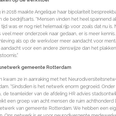
 in 2018 maakte Angelique haar bipolariteit bespreekb
 de bedrijfsarts. “Mensen vinden het heel spannend als
 tijd was er nog niet helemaal rijp voor zoals dat nu is.
s veel meer onderzoek naar gedaan, er is meer kennis
nleving als op de werkvloer meer aandacht voor ment
aandacht voor een andere zienswijze dan het plakken
stoornis.”
itsnetwerk gemeente Rotterdam
n kwam ze in aanraking met het Neurodiversiteitsnetw
am. “Sindsdien is het netwerk enorm gegroeid. Onder 
 de teamleider van de afdeling HR advies stadsontwik
eikt een groep van acht mensen de ruim achthonderd 
snetwerk van gemeente Rotterdam. We hebben een eig
en. Ons netwerk is er voor neurodivergente medewerke