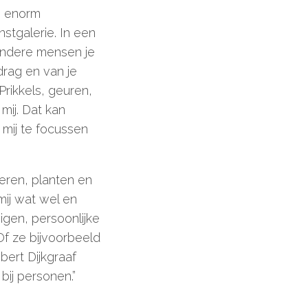
jn enorm
nstgalerie. In een
 andere mensen je
edrag en van je
Prikkels, geuren,
mij. Dat kan
r mij te focussen
ieren, planten en
mij wat wel en
eigen, persoonlijke
Of ze bijvoorbeeld
bert Dijkgraaf
 bij personen.”