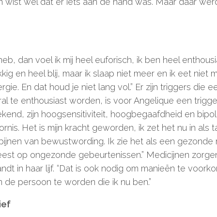
 wist wel dat er iets aan de hand was. Maar daar werd
heb, dan voel ik mij heel euforisch, ik ben heel enthousia
kkig en heel blij, maar ik slaap niet meer en ik eet niet
rgie. En dat houd je niet lang vol.” Er zijn triggers die
al te enthousiast worden, is voor Angelique een trigg
ekend, zijn hoogsensitiviteit, hoogbegaafdheid en bipolai
nis. Het is mijn kracht geworden, ik zet het nu in als tal
ijnen van bewustwording. Ik zie het als een gezonde r
geest op ongezonde gebeurtenissen.” Medicijnen zorge
dt in haar lijf. “Dat is ook nodig om manieën te voorko
 de persoon te worden die ik nu ben.”
ief