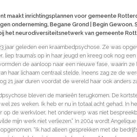
’
nt maakt inrichtingsplannen voor gemeente Rotter
igen onderneming, Begane Grond | Begin Gewoon. Si
bij het neurodiversiteitsnetwerk van gemeente Rot
 23 jaar geleden een kraambedpsychose. Ze was opg
, liep trauma’s op in haar jeugd en kreeg ook nog een
vormden de aanloop naar een nieuwe fase, waarin ze 
an haar lichaam centraal stelde. Ineens zag ze de we
og 21 jaar duren voordat de wereld haar ook anders z
dpsychose bleven de manieën terugkomen. De kortst
wel zes weken. Ik heb er nu in totaal acht gehad. In h
r op de werkvloer, het onderwerp was niet bespreekba
wilde mijn werk niet verliezen.” In 2004 wordt Angeliqu
pgenomen. “Ik had alleen gesprekken met de bedrijfsa