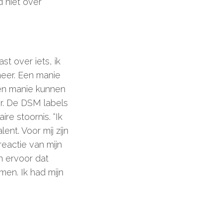
 niet over
st over iets, ik
 meer. Een manie
 een manie kunnen
er. De DSM labels
re stoornis. “Ik
ent. Voor mij zijn
eactie van mijn
n ervoor dat
men. Ik had mijn