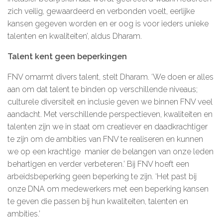
zich veilig, gewaardeerd en verbonden voelt, eerlijke
De kalender
kansen gegeven worden en er oog is voor ieders unieke
talenten en kwaliteiten’, aldus Dharam.
Over ons
Talent kent geen beperkingen
Deelnemers & allianties
FNV omarmt divers talent, stelt Dharam. ‘We doen er alles
Updates & nieuws
aan om dat talent te binden op verschillende niveaus;
culturele diversiteit en inclusie geven we binnen FNV veel
Contact
aandacht. Met verschillende perspectieven, kwaliteiten en
talenten zijn we in staat om creatiever en daadkrachtiger
Privacy Statement
te zijn om de ambities van FNV te realiseren en kunnen
we op een krachtige manier de belangen van onze leden
Cookiebeleid (EU)
behartigen en verder verbeteren.’ Bij FNV hoeft een
arbeidsbeperking geen beperking te zijn. ‘Het past bij
onze DNA om medewerkers met een beperking kansen
te geven die passen bij hun kwaliteiten, talenten en
ambities.’