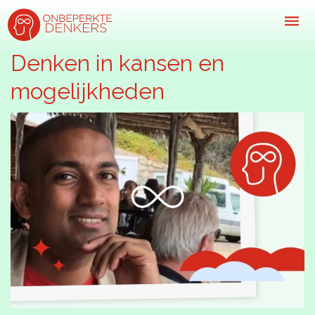
Denken in kansen en
mogelijkheden
Inspiratie
Kijk-, lees- & luistertips
Mini- docu’s
Ode galerij
Podcasts: serie open gesprekken
Inspirerende praktijkverhalen
Bekijk volledig overzicht
Kom in actie