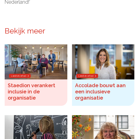
Nederland!’
Bekijk meer
Lees het verhaal
Lees het verhaal
Staedion verankert
Accolade bouwt aan
inclusie in de
een inclusieve
organisatie
organisatie