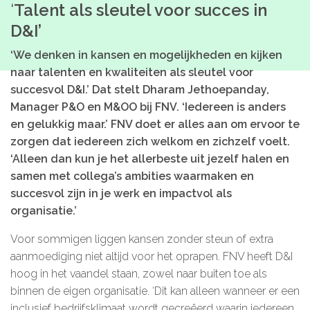
‘
Talent als sleutel voor succes in
Microlearnings
D&I’
Ontwikkeltraject Onbeperkt Talent
‘We denken in kansen en mogelijkheden en kijken
Breng een ODE!
naar talenten en kwaliteiten als sleutel voor
succesvol D&I.’ Dat stelt Dharam Jethoepanday,
Ver- en vooroordelencheck
Manager P&O en M&OO bij FNV. ‘Iedereen is anders
De Teamaanpak
en gelukkig maar.’ FNV doet er alles aan om ervoor te
zorgen dat iedereen zich welkom en zichzelf voelt.
De Escaperoom
‘Alleen dan kun je het allerbeste uit jezelf halen en
Bekijk volledig overzicht
samen met collega’s ambities waarmaken en
succesvol zijn in je werk en impactvol als
organisatie.’
Sluit je ook aan
Voor sommigen liggen kansen zonder steun of extra
aanmoediging niet altijd voor het oprapen. FNV heeft D&I
In jouw organisatie
hoog in het vaandel staan, zowel naar buiten toe als
binnen de eigen organisatie. ‘Dit kan alleen wanneer er een
De beweging in cijfers
inclusief bedrijfsklimaat wordt gecreëerd waarin iedereen