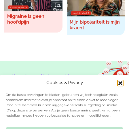
Lees het verhaal
Lees het verhaal
Migraine is geen
hoofdpijn
Mijn bipolariteit is mijn
kracht
Ben jij een Onbeperkte
Denker?
Cookies & Privacy
Om de beste ervaringen te bieden, gebruiken wij technologieën zoals
cookies om informatie over je apparaat op te slaan en/of te raadplegen.
Door in te stemmen kunnen wij gegevens zoals surfgedrag of unieke
ID's op deze site verwerken. Als je geen toestemming geeft kan dit een
nadelige invloed hebben op bepaalde functies en mogelijkheden.