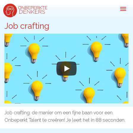
Job crafting
Inspiratie
Kijk-, lees- & luistertips
Mini- docu’s
Ode galerij
Podcasts: serie open gesprekken
Inspirerende praktijkverhalen
Bekijk volledig overzicht
Job crafting: de manier om een fijne baan voor een
Onbeperkt Talent te creëren! Je leert het in 88 seconden.
Kom in actie