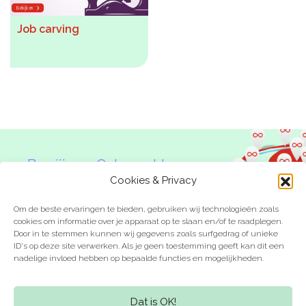
Bekijken
De kalender
Job carving
Over ons
Deelnemers & allianties
Updates & nieuws
Contact
Ben jij een Onbeperkte
Privacy Statement
Denker?
Cookies & Privacy
Cookiebeleid (EU)
Om de beste ervaringen te bieden, gebruiken wij technologieën zoals
cookies om informatie over je apparaat op te slaan en/of te raadplegen.
Door in te stemmen kunnen wij gegevens zoals surfgedrag of unieke
ID's op deze site verwerken. Als je geen toestemming geeft kan dit een
nadelige invloed hebben op bepaalde functies en mogelijkheden.
Laat je inspireren
Kom in actie
Dat is OK!