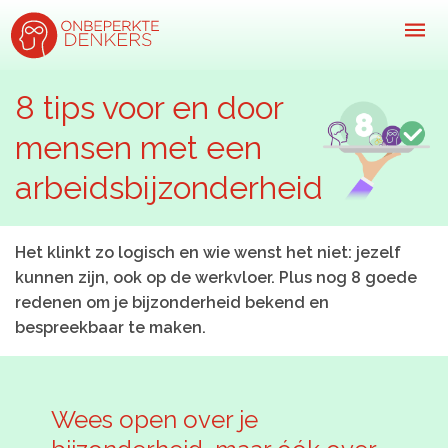
8 tips voor en door
mensen met een
Inspiratie
arbeidsbijzonderheid
Kijk-, lees- & luistertips
Mini- docu’s
Het klinkt zo logisch en wie wenst het niet: jezelf
Ode galerij
kunnen zijn, ook op de werkvloer. Plus nog 8 goede
Podcasts: serie open gesprekken
redenen om je bijzonderheid bekend en
bespreekbaar te maken.
Inspirerende praktijkverhalen
Bekijk volledig overzicht
Wees open over je
Kom in actie