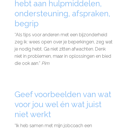
hebt aan hulpmiddelen,
De kalender
ondersteuning, afspraken,
begrip
Over ons
“Als tips voor anderen met een bijzonderheid
Deelnemers & allianties
zeg ik: wees open over je beperkingen, zeg wat
Updates & nieuws
je nodig hebt. Ga niet zitten afwachten. Denk
niet in problemen, maar in oplossingen en bied
Contact
die ook aan.”
Pim
Privacy Statement
Cookiebeleid (EU)
Geef voorbeelden van wat
voor jou wel én wat juist
niet werkt
“Ik heb samen met mijn jobcoach een