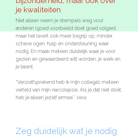
bijzonderheid, maar óók over
Microlearnings
je kwaliteiten
Ontwikkeltraject Onbeperkt Talent
Niet alleen neem je drempels weg voor
anderen (goed voorbeeld doet goed volgen),
Breng een ODE!
maar het levert ook meer begrip op, minder
Ver- en vooroordelencheck
scheve ogen, hulp en ondersteuning waar
nodig. En maak meteen duidelijk waar je voor
De Teamaanpak
gezien en gewaardeerd wilt worden: je werk en
De Escaperoom
je talent.
Bekijk volledig overzicht
“Vanzelfsprekend heb ik mijn collega’s meteen
verteld van mijn narcolepsie. Als je dat niet doet,
heb je alleen jezelf ermee.”
Vera
Sluit je ook aan
In jouw organisatie
Zeg duidelijk wat je nodig
De beweging in cijfers