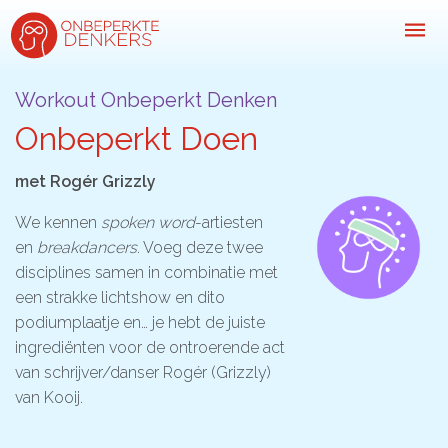
Workout Onbeperkt Denken
Onbeperkt Doen
Inspiratie
met Rogér Grizzly
Kijk-, lees- & luistertips
We kennen
spoken word
-artiesten
Mini- docu’s
en
breakdancers
. Voeg deze twee
Ode galerij
disciplines samen in combinatie met
een strakke lichtshow en dito
Podcasts: serie open gesprekken
podiumplaatje en… je hebt de juiste
Inspirerende praktijkverhalen
ingrediënten voor de ontroerende act
van schrijver/danser Rogér (Grizzly)
Bekijk volledig overzicht
van Kooij.
Kom in actie