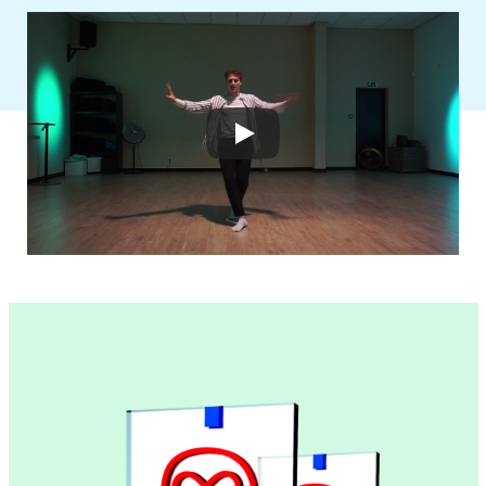
Microlearnings
Ontwikkeltraject Onbeperkt Talent
Breng een ODE!
Ver- en vooroordelencheck
De Teamaanpak
De Escaperoom
Bekijk volledig overzicht
Sluit je ook aan
In jouw organisatie
De beweging in cijfers