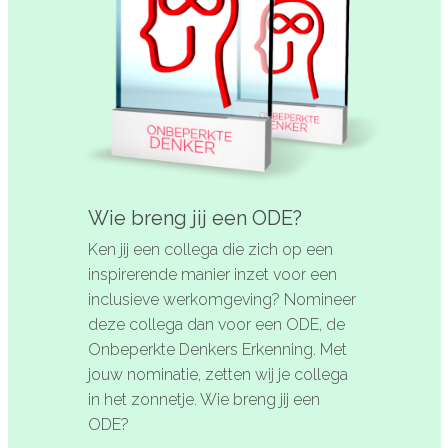
De kalender
Over ons
Deelnemers & allianties
Updates & nieuws
Contact
Wie breng jij een ODE?
Ken jij een collega die zich op een
Privacy Statement
inspirerende manier inzet voor een
inclusieve werkomgeving? Nomineer
Cookiebeleid (EU)
deze collega dan voor een ODE, de
Onbeperkte Denkers Erkenning. Met
jouw nominatie, zetten wij je collega
in het zonnetje. Wie breng jij een
ODE?