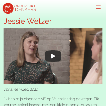
Jessie Wetzer
Inspiratie
Kijk-, lees- & luistertips
Mini- docu’s
Ode galerij
Podcasts: serie open gesprekken
Inspirerende praktijkverhalen
Bekijk volledig overzicht
opname video: 2021
“Ik heb mijn diagnose MS op Valentijnsdag gekregen. Elk
Kom in actie
jaar met Valentijnsdag, met een klein groepje, proberen