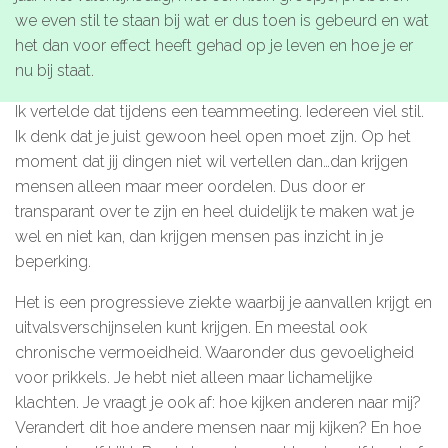
we even stil te staan bij wat er dus toen is gebeurd en wat
Microlearnings
het dan voor effect heeft gehad op je leven en hoe je er
Ontwikkeltraject Onbeperkt Talent
nu bij staat.
Breng een ODE!
Ik vertelde dat tijdens een teammeeting. Iedereen viel stil.
Ver- en vooroordelencheck
Ik denk dat je juist gewoon heel open moet zijn. Op het
moment dat jij dingen niet wil vertellen dan…dan krijgen
De Teamaanpak
mensen alleen maar meer oordelen. Dus door er
De Escaperoom
transparant over te zijn en heel duidelijk te maken wat je
wel en niet kan, dan krijgen mensen pas inzicht in je
Bekijk volledig overzicht
beperking.
Het is een progressieve ziekte waarbij je aanvallen krijgt en
uitvalsverschijnselen kunt krijgen. En meestal ook
Sluit je ook aan
chronische vermoeidheid. Waaronder dus gevoeligheid
voor prikkels. Je hebt niet alleen maar lichamelijke
In jouw organisatie
klachten. Je vraagt je ook af: hoe kijken anderen naar mij?
Verandert dit hoe andere mensen naar mij kijken? En hoe
De beweging in cijfers