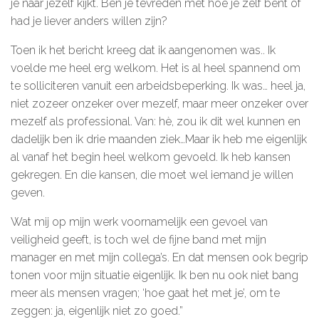
je naar jezelf kijkt. Ben je tevreden met hoe je zelf bent of
had je liever anders willen zijn?
De kalender
Toen ik het bericht kreeg dat ik aangenomen was.. Ik
Over ons
voelde me heel erg welkom. Het is al heel spannend om
te solliciteren vanuit een arbeidsbeperking. Ik was… heel ja,
Deelnemers & allianties
niet zozeer onzeker over mezelf, maar meer onzeker over
Updates & nieuws
mezelf als professional. Van: hè, zou ik dit wel kunnen en
dadelijk ben ik drie maanden ziek…Maar ik heb me eigenlijk
Contact
al vanaf het begin heel welkom gevoeld. Ik heb kansen
gekregen. En die kansen, die moet wel iemand je willen
Privacy Statement
geven.
Cookiebeleid (EU)
Wat mij op mijn werk voornamelijk een gevoel van
veiligheid geeft, is toch wel de fijne band met mijn
manager en met mijn collega’s. En dat mensen ook begrip
tonen voor mijn situatie eigenlijk. Ik ben nu ook niet bang
meer als mensen vragen; ‘hoe gaat het met je’, om te
zeggen: ja, eigenlijk niet zo goed.”