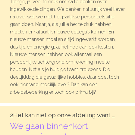
Tjonge, ja, veel te druk om na te denken over
Microlearnings
ingewikkelde dingen. We denken natuurlijk veel liever
na over wat we met het jaarlijkse personeelsuitje
Ontwikkeltraject Onbeperkt Talent
gaan doen. Maar ja, als jullie het te druk hebben
Breng een ODE!
moeten er natuurlijk nieuwe collega’s komen. En
nieuwe mensen moeten altijd ingewerkt worden,
Ver- en vooroordelencheck
dus tijd en energie gaat het hoe dan ook kosten.
De Teamaanpak
Nieuwe mensen hebben ook allemaal een
persoonlijke achtergrond om rekening mee te
De Escaperoom
houden. Net als je huidige team, trouwens. Die
Bekijk volledig overzicht
deeltijddag die gevaarlijke hobbies, daar doet toch
ook niemand moeilijk over? Dan kan een
arbeidsbeperking er toch ook prima bij?
Sluit je ook aan
2
Het kan niet op onze afdeling want …
In jouw organisatie
We gaan binnenkort
De beweging in cijfers