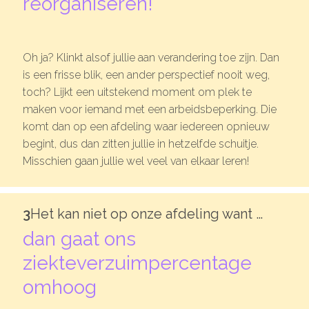
reorganiseren!
De kalender
Over ons
Oh ja? Klinkt alsof jullie aan verandering toe zijn. Dan
is een frisse blik, een ander perspectief nooit weg,
Deelnemers & allianties
toch? Lijkt een uitstekend moment om plek te
maken voor iemand met een arbeidsbeperking. Die
Updates & nieuws
komt dan op een afdeling waar iedereen opnieuw
begint, dus dan zitten jullie in hetzelfde schuitje.
Contact
Misschien gaan jullie wel veel van elkaar leren!
Privacy Statement
Cookiebeleid (EU)
3
Het kan niet op onze afdeling want …
dan gaat ons
ziekteverzuimpercentage
omhoog