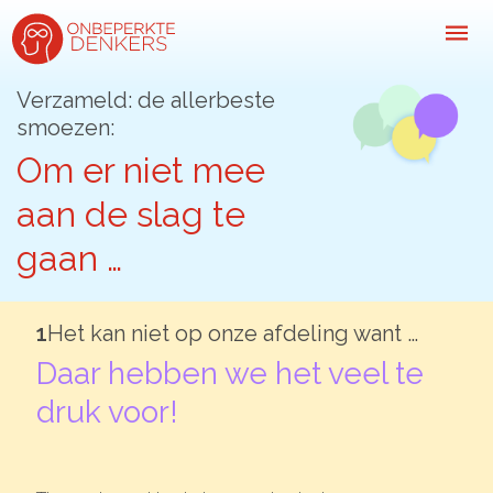
Verzameld: de allerbeste
smoezen:
Inspiratie
Om er niet mee
aan de slag te
Kijk-, lees- & luistertips
gaan …
Mini- docu’s
Ode galerij
1
Het kan niet op onze afdeling want …
Podcasts: serie open gesprekken
Daar hebben we het veel te
Inspirerende praktijkverhalen
druk voor!
Bekijk volledig overzicht
Kom in actie