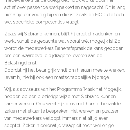
medewerkers uit de doelgroep. Ook wordt door hem
actief over passende werkpakketten nagedacht. Dit is lang
De kalender
niet altijd eenvoudig bij een dienst zoals de FIOD die toch
wel specifieke competenties vraagt.
Over ons
Zoals wij Siebrand kennen, blijft hij creatief nadenken en
Deelnemers & allianties
werkt vanuit de gedachte wat vooral wél mogelijk is! Zo
wordt de medewerkers Banenafspraak de kans geboden
Updates & nieuws
om een waardevolle bijdrage te leveren aan de
Contact
Belastingdienst.
Doordat hij het belangrijk vindt om hieraan mee te werken,
Privacy Statement
levert hij hierbij ook een maatschappelijke bijdrage.
Cookiebeleid (EU)
Wij, als adviseurs van het Programma ‘Maak het Mogelijk’,
hebben op een plezierige wijze met Siebrand kunnen
samenwerken. Ook weet hij soms met humor bepaalde
zaken met elkaar te bespreken. Het werven en plaatsen
van medewerkers verloopt immers niet altijd even
soeptel. Zeker in coronatijd vraagt dit toch wel enige