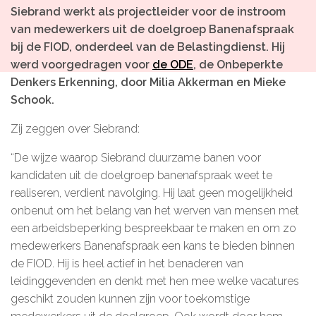
Siebrand werkt als projectleider voor de instroom
Microlearnings
van medewerkers uit de doelgroep Banenafspraak
Ontwikkeltraject Onbeperkt Talent
bij de FIOD, onderdeel van de Belastingdienst. Hij
werd voorgedragen voor
de ODE
, de Onbeperkte
Breng een ODE!
Denkers Erkenning,
door Milia Akkerman en Mieke
Ver- en vooroordelencheck
Schook.
De Teamaanpak
Zij zeggen over Siebrand:
De Escaperoom
“De wijze waarop Siebrand duurzame banen voor
Bekijk volledig overzicht
kandidaten uit de doelgroep banenafspraak weet te
realiseren, verdient navolging. Hij laat geen mogelijkheid
onbenut om het belang van het werven van mensen met
een arbeidsbeperking bespreekbaar te maken en om zo
Sluit je ook aan
medewerkers Banenafspraak een kans te bieden binnen
de FIOD. Hij is heel actief in het benaderen van
In jouw organisatie
leidinggevenden en denkt met hen mee welke vacatures
geschikt zouden kunnen zijn voor toekomstige
De beweging in cijfers