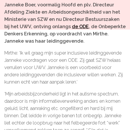
Janneke Boer, voormalig Hoofd en plv. Directeur
Microlearnings
Afdeling Ziekte en Arbeidsongeschiktheid van het
Ontwikkeltraject Onbeperkt Talent
Ministerie van SZW en nu Directeur Bestuurszaken
bij het UWV, ontving onlangs
de ODE
, de Onbeperkte
Breng een ODE!
Denkers Erkenning,
op voordracht van Mirthe.
Ver- en vooroordelencheck
Janneke was haar leidinggevende.
De Teamaanpak
Mirthe: ‘Ik wil graag mijn super inclusieve leidinggevende
De Escaperoom
Janneke voordragen voor een ODE. Zij gaat SZW helaas
verruilen voor UWV. Janneke is een voorbeeld voor
Bekijk volledig overzicht
andere leidinggevenden die inclusiever willen werken. Zij
kunnen echt van haar aanpak leren.’
‘Mijn arbeidsbijzonderheid ligt in het autisme spectrum,
Sluit je ook aan
daardoor is mijn informatieverwerking anders en komen
geluid, licht, aanraking etc. ongefilterd en hard bij mij
In jouw organisatie
binnen. Dat leidde in vorige banen tot onbegrip. Janneke
liet echter de loopbrug naar het felbegeerde fort “werk”
De beweging in cijfers