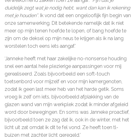
verwelkomend zakken toen ze aangaf: “
Fijn dat je
duidelijk zegt wat je nodig hebt, want dan kan ik rekening
De kalender
met je houden”
. Ik vond dat een ongelooflijk fijn begin van
onze samenwerking. Dit betekende namelijk dat ik niet
Over ons
meer op mijn tenen hoefde te lopen, of bang hoefde te
Deelnemers & allianties
zijn om de deksel op mijn neus te krijgen als ik na lang
worstelen toch eens iets aangaf.’
Updates & nieuws
‘Janneke heeft met haar zakelijke no-nonsense houding
Contact
snel een aantal hele plezierige aanpassingen voor mij
gerealiseerd. Zoals bijvoorbeeld een soft-touch
Privacy Statement
toetsenbord voor mijzelf en voor mijn kamergenoten,
zodat ik geen last meer heb van het harde getik. Soms
Cookiebeleid (EU)
vroeg ik zelf om iets, bijvoorbeeld afplakking van de
glazen wand van mijn werkplek zodat ik minder afgeleid
word door bewegingen. En soms was Janneke proactief,
bijvoorbeeld toen ze zag dat ik, ook in de winter, met het
licht uit zat omdat ik dit te fel vond. Ze heeft toen tl-
buizen met zachter licht geregeld.’