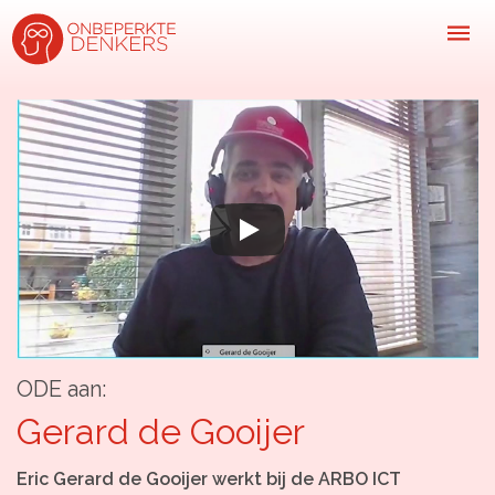
Inspiratie
Kijk-, lees- & luistertips
Mini- docu’s
Ode galerij
Podcasts: serie open gesprekken
Inspirerende praktijkverhalen
ODE aan:
Bekijk volledig overzicht
Gerard de Gooijer
Kom in actie
Eric Gerard de Gooijer werkt bij de ARBO ICT