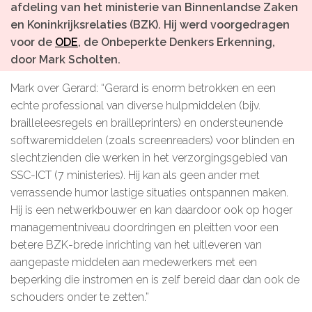
afdeling van het ministerie van Binnenlandse Zaken
Microlearnings
en Koninkrijksrelaties (BZK). Hij werd voorgedragen
Ontwikkeltraject Onbeperkt Talent
voor
de
ODE
, de Onbeperkte Denkers Erkenning,
door Mark Scholten
.
Breng een ODE!
Mark over Gerard: “Gerard is enorm betrokken en een
Ver- en vooroordelencheck
echte professional van diverse hulpmiddelen (bijv.
De Teamaanpak
brailleleesregels en brailleprinters) en ondersteunende
softwaremiddelen (zoals screenreaders) voor blinden en
De Escaperoom
slechtzienden die werken in het verzorgingsgebied van
Bekijk volledig overzicht
SSC-ICT (7 ministeries). Hij kan als geen ander met
verrassende humor lastige situaties ontspannen maken.
Hij is een netwerkbouwer en kan daardoor ook op hoger
managementniveau doordringen en pleitten voor een
Sluit je ook aan
betere BZK-brede inrichting van het uitleveren van
aangepaste middelen aan medewerkers met een
In jouw organisatie
beperking die instromen en is zelf bereid daar dan ook de
schouders onder te zetten.”
De beweging in cijfers