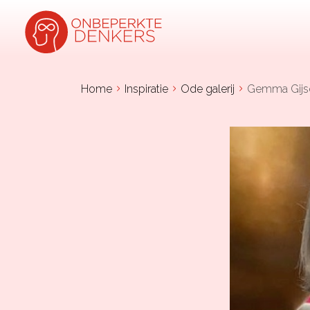
Home
Inspiratie
Ode galerij
Gemma Gijs
Inspiratie
Kijk-, lees- & luistertips
Mini- docu’s
Ode galerij
Podcasts: serie open gesprekken
Inspirerende praktijkverhalen
Bekijk volledig overzicht