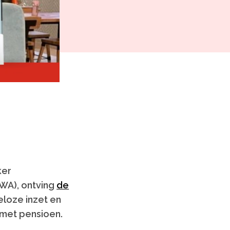
Cookiebeleid (EU)
ker
WA), ontving
de
eloze inzet en
u met pensioen.