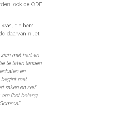
orden, ook de ODE
a was, die hem
 daarvan in liet
zich met hart en
ie te laten landen
nenhalen en
 begint met
t raken en zelf
t om (het belang
, Gemma!’