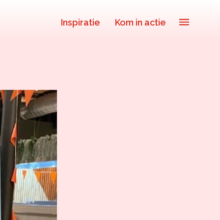
Inspiratie
Kom in actie
Sluit je ook aan
In jouw organisatie
De beweging in cijfers
De kalender
Over ons
Deelnemers & allianties
Updates & nieuws
Contact
Privacy Statement