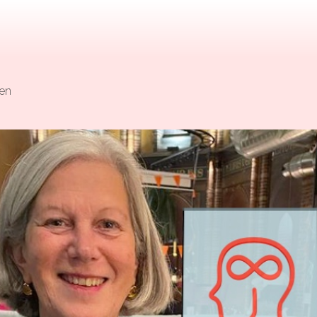
en
Kom in actie
Microlearnings
Ontwikkeltraject Onbeperkt Talent
Breng een ODE!
Ver- en vooroordelencheck
De Teamaanpak
De Escaperoom