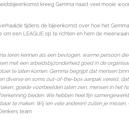
cheidsbijeenkomst kreeg Gemma naast veel mooie wo
verhaalde tijdens de bijeenkomst over hoe het Gemm
 om een LEAGUE op te richten en hem de meerwaarde
a leren kennen als een bevlogen, warme persoon die 
sen met een arbeidsbijzonderheid goed in de organisat
 bloei te laten komen. Gemma begrijpt dat mensen bin
n diverse en soms out-of-the-box aanpak vereist, dat
ken, goede voorbeelden laten zien, mensen in het har
(h)erkenning bieden. We hebben heel fijn samengewerk
htbaar te maken. Wij (en vele anderen) zullen je missen
Denkers team