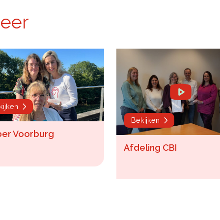
meer
kijken
Bekijken
er Voorburg
Afdeling CBI