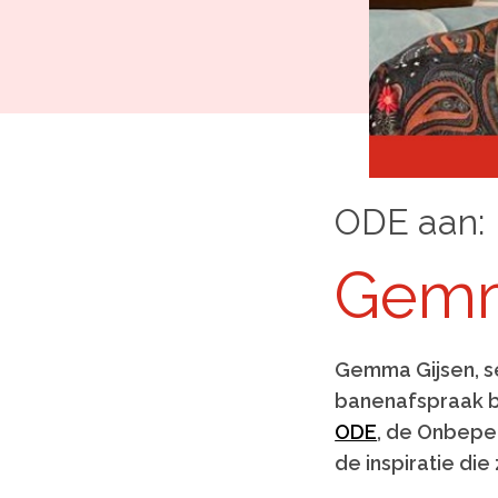
ODE aan:
Gemm
Gemma Gijsen, s
banenafspraak b
ODE
, de Onbeper
de inspiratie di