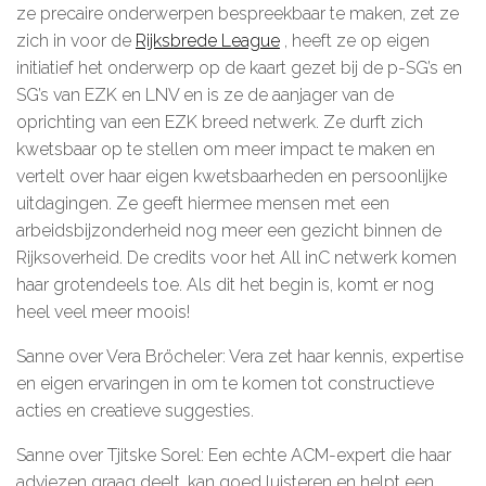
ze precaire onderwerpen bespreekbaar te maken, zet ze
De kalender
zich in voor de
Rijksbrede League
, heeft ze op eigen
initiatief het onderwerp op de kaart gezet bij de p-SG’s en
Over ons
SG’s van EZK en LNV en is ze de aanjager van de
oprichting van een EZK breed netwerk. Ze durft zich
Deelnemers & allianties
kwetsbaar op te stellen om meer impact te maken en
vertelt over haar eigen kwetsbaarheden en persoonlijke
Updates & nieuws
uitdagingen. Ze geeft hiermee mensen met een
arbeidsbijzonderheid nog meer een gezicht binnen de
Contact
Rijksoverheid. De credits voor het All inC netwerk komen
Privacy Statement
haar grotendeels toe. Als dit het begin is, komt er nog
heel veel meer moois!
Cookiebeleid (EU)
Sanne over Vera Bröcheler: Vera zet haar kennis, expertise
en eigen ervaringen in om te komen tot constructieve
acties en creatieve suggesties.
Sanne over Tjitske Sorel: Een echte ACM-expert die haar
adviezen graag deelt, kan goed luisteren en helpt een