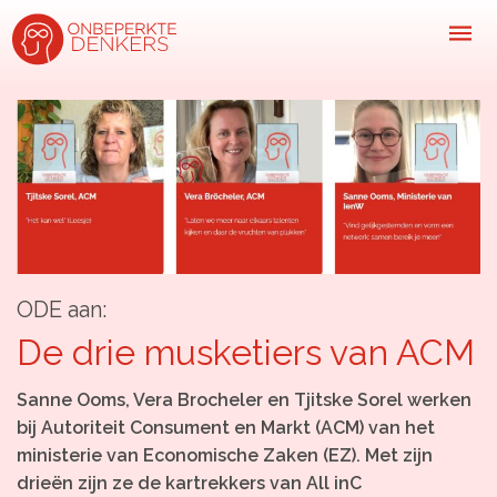
Inspiratie
Kijk-, lees- & luistertips
Mini- docu’s
Ode galerij
ODE aan:
Podcasts: serie open gesprekken
De drie musketiers van ACM
Inspirerende praktijkverhalen
Sanne Ooms, Vera Brocheler en Tjitske Sorel werken
Bekijk volledig overzicht
bij Autoriteit Consument en Markt (ACM) van het
ministerie van Economische Zaken (EZ). Met zijn
Kom in actie
drieën zijn ze de kartrekkers van All inC