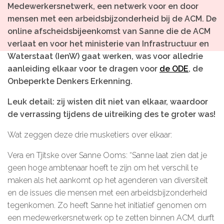
Medewerkersnetwerk,
een netwerk voor en door
Microlearnings
mensen met een arbeidsbijzonderheid
bij de ACM. De
Ontwikkeltraject Onbeperkt Talent
online afscheidsbijeenkomst van Sanne die de ACM
verlaat en voor het ministerie van Infrastructuur en
Breng een ODE!
Waterstaat (IenW) gaat werken, was voor alledrie
Ver- en vooroordelencheck
aanleiding elkaar voor te dragen voor
de ODE
, de
Onbeperkte Denkers Erkenning.
De Teamaanpak
Leuk detail: zij wisten dit niet van elkaar, waardoor
De Escaperoom
de verrassing tijdens de uitreiking des te groter was!
Bekijk volledig overzicht
Wat zeggen deze drie musketiers over elkaar:
Vera en Tjitske over Sanne Ooms: “Sanne laat zien dat je
geen hoge ambtenaar hoeft te zijn om het verschil te
Sluit je ook aan
maken als het aankomt op het agenderen van diversiteit
en de issues die mensen met een arbeidsbijzonderheid
In jouw organisatie
tegenkomen. Zo heeft Sanne het initiatief genomen om
De beweging in cijfers
een medewerkersnetwerk op te zetten binnen ACM, durft