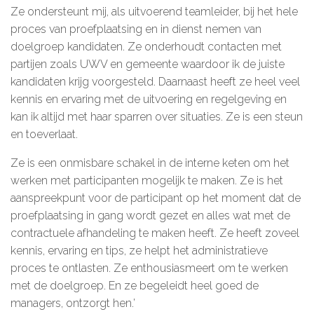
Ze ondersteunt mij, als uitvoerend teamleider, bij het hele
De kalender
proces van proefplaatsing en in dienst nemen van
doelgroep kandidaten. Ze onderhoudt contacten met
Over ons
partijen zoals UWV en gemeente waardoor ik de juiste
kandidaten krijg voorgesteld. Daarnaast heeft ze heel veel
Deelnemers & allianties
kennis en ervaring met de uitvoering en regelgeving en
kan ik altijd met haar sparren over situaties. Ze is een steun
Updates & nieuws
en toeverlaat.
Contact
Ze is een onmisbare schakel in de interne keten om het
werken met participanten mogelijk te maken. Ze is het
Privacy Statement
aanspreekpunt voor de participant op het moment dat de
Cookiebeleid (EU)
proefplaatsing in gang wordt gezet en alles wat met de
contractuele afhandeling te maken heeft. Ze heeft zoveel
kennis, ervaring en tips, ze helpt het administratieve
proces te ontlasten. Ze enthousiasmeert om te werken
met de doelgroep. En ze begeleidt heel goed de
managers, ontzorgt hen.’