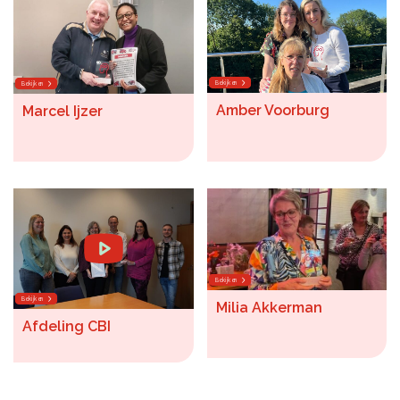
Bekijken
Bekijken
Amber Voorburg
Marcel Ijzer
Bekijken
Bekijken
Milia Akkerman
Afdeling CBI