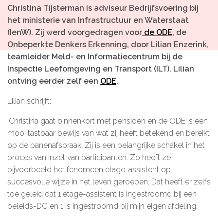
Christina Tijsterman is adviseur Bedrijfsvoering bij
Microlearnings
het ministerie van Infrastructuur en Waterstaat
Ontwikkeltraject Onbeperkt Talent
(IenW). Zij werd voorgedragen voor
de ODE
, de
Onbeperkte Denkers Erkenning,
door Lilian Enzerink,
Breng een ODE!
teamleider Meld- en Informatiecentrum bij de
Ver- en vooroordelencheck
Inspectie Leefomgeving en Transport (ILT). Lilian
ontving eerder zelf een
ODE
.
De Teamaanpak
De Escaperoom
Lilian schrijft:
Bekijk volledig overzicht
‘Christina gaat binnenkort met pensioen en de ODE is een
mooi tastbaar bewijs van wat zij heeft betekend en bereikt
op de banenafspraak. Zij is een belangrijke schakel in het
proces van inzet van participanten. Zo heeft ze
Sluit je ook aan
bijvoorbeeld het fenomeen etage-assistent op
succesvolle wijze in het leven geroepen. Dat heeft er zelfs
In jouw organisatie
toe geleid dat 1 etage-assistent is ingestroomd bij een
beleids-DG en 1 is ingestroomd bij mijn eigen afdeling.
De beweging in cijfers