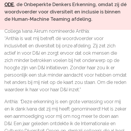
ODE
, de Onbeperkte Denkers Erkenning, omdat zij dé
Microlearnings
woordvoerder voor diversiteit en inclusie is binnen
Ontwikkeltraject Onbeperkt Talent
de Human-Machine Teaming afdeling.
Breng een ODE!
Collega Ivana Akrum nomineerde Anthia:
“Anthia is wat mij betreft dé woordvoerder voor
Ver- en vooroordelencheck
inclusiviteit en diversiteit bij onze afdeling. Zij zet zich
De Teamaanpak
actief in voor D&I en zorgt ervoor dat ook mensen die
De Escaperoom
zich minder betrokken voelen bij het onderwerp op de
hoogte zijn van D&I initiatieven. Zonder haar zou ik er
Bekijk volledig overzicht
persoonlijk een stuk minder aandacht voor hebben omdat
het anders bij mij niet op de kaart zou staan. Om die reden
waardeer ik haar voor haar D&I inzet.”
Sluit je ook aan
Anthia:
“
Deze erkenning is een grote verrassing voor mij
en ik dank Ivana dat zij mij heeft genomineerd! Het is zeker
In jouw organisatie
een aanmoediging voor mij om nog meer te doen aan
D&I. Een jaar geleden ontdekte ik de Internationale en
De beweging in cijfers
Culturele Diversiteit Groep en, dankzij collega’s die al heel