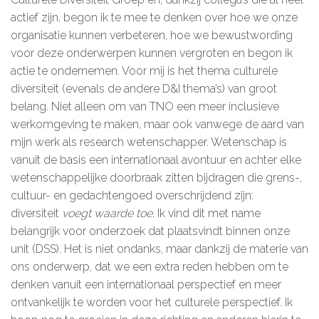
actief zijn, begon ik te mee te denken over hoe we onze
De kalender
organisatie kunnen verbeteren, hoe we bewustwording
voor deze onderwerpen kunnen vergroten en begon ik
Over ons
actie te ondernemen. Voor mij is het thema culturele
Deelnemers & allianties
diversiteit (evenals de andere D&I thema’s) van groot
belang. Niet alleen om van TNO een meer inclusieve
Updates & nieuws
werkomgeving te maken, maar ook vanwege de aard van
mijn werk als research wetenschapper. Wetenschap is
Contact
vanuit de basis een internationaal avontuur en achter elke
wetenschappelijke doorbraak zitten bijdragen die grens-,
Privacy Statement
cultuur- en gedachtengoed overschrijdend zijn:
diversiteit
voegt waarde toe
. Ik vind dit met name
Cookiebeleid (EU)
belangrijk voor onderzoek dat plaatsvindt binnen onze
unit (DSS). Het is niet ondanks, maar dankzij de materie van
ons onderwerp, dat we een extra reden hebben om te
denken vanuit een internationaal perspectief en meer
ontvankelijk te worden voor het culturele perspectief. Ik