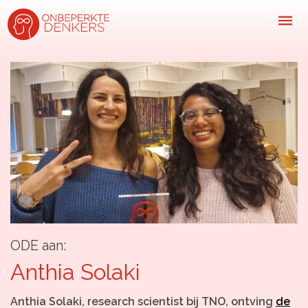
Inspiratie
Kijk-, lees- & luistertips
Mini- docu’s
Ode galerij
Podcasts: serie open gesprekken
Inspirerende praktijkverhalen
ODE aan:
Bekijk volledig overzicht
Anthia Solaki
Kom in actie
Anthia Solaki, research scientist bij TNO, ontving
de