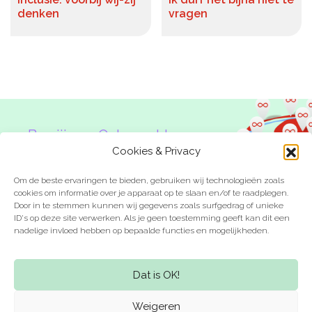
denken
vragen
De kalender
Over ons
Deelnemers & allianties
Updates & nieuws
Ben jij een Onbeperkte
Contact
Denker?
Cookies & Privacy
Privacy Statement
Om de beste ervaringen te bieden, gebruiken wij technologieën zoals
cookies om informatie over je apparaat op te slaan en/of te raadplegen.
Door in te stemmen kunnen wij gegevens zoals surfgedrag of unieke
Cookiebeleid (EU)
ID's op deze site verwerken. Als je geen toestemming geeft kan dit een
nadelige invloed hebben op bepaalde functies en mogelijkheden.
Laat je inspireren
Kom in actie
Dat is OK!
Weigeren