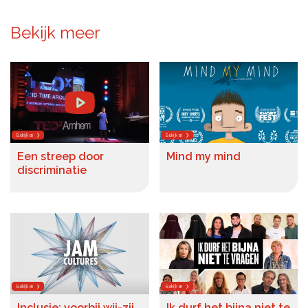
Microlearnings
Bekijk meer
Ontwikkeltraject Onbeperkt Talent
Breng een ODE!
Ver- en vooroordelencheck
De Teamaanpak
Bekijken
Bekijken
De Escaperoom
Een streep door
Mind my mind
Bekijk volledig overzicht
discriminatie
Sluit je ook aan
In jouw organisatie
Bekijken
Bekijken
De beweging in cijfers
Inclusie: voorbij wij-zij
Ik durf het bijna niet te