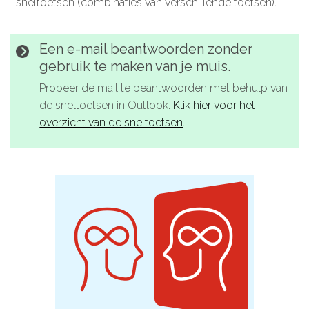
sneltoetsen (combinaties van verschillende toetsen).
Microlearnings
Ontwikkeltraject Onbeperkt Talent
Een e-mail beantwoorden zonder
gebruik te maken van je muis.
Breng een ODE!
Probeer de mail te beantwoorden met behulp van
Ver- en vooroordelencheck
de sneltoetsen in Outlook.
Klik hier voor het
De Teamaanpak
overzicht van de sneltoetsen
.
De Escaperoom
Bekijk volledig overzicht
Sluit je ook aan
In jouw organisatie
De beweging in cijfers