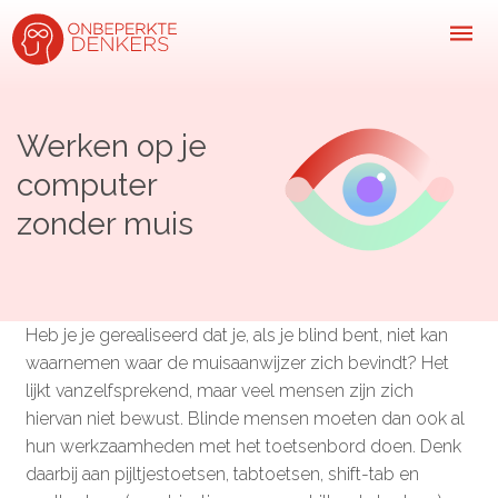
Werken op je
Inspiratie
computer
Kijk-, lees- & luistertips
zonder muis
Mini- docu’s
Ode galerij
Heb je je gerealiseerd dat je, als je blind bent, niet kan
Podcasts: serie open gesprekken
waarnemen waar de muisaanwijzer zich bevindt? Het
Inspirerende praktijkverhalen
lijkt vanzelfsprekend, maar veel mensen zijn zich
Bekijk volledig overzicht
hiervan niet bewust. Blinde mensen moeten dan ook al
hun werkzaamheden met het toetsenbord doen. Denk
Kom in actie
daarbij aan pijltjestoetsen, tabtoetsen, shift-tab en