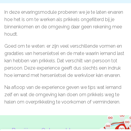
Microlearnings
In deze ervaringsmodule proberen we je te laten ervaren
Ontwikkeltraject Onbeperkt Talent
hoe het is om te werken als prikkels ongefilterd bij je
binnenkomen en de omgeving daar geen rekening mee
Breng een ODE!
houdt.
Ver- en vooroordelencheck
Goed om te weten: er zijn veel verschillende vormen en
De Teamaanpak
gradaties van hersenletsel en de mate waarin iemand last
De Escaperoom
kan hebben van prikkels. Dat verschilt van persoon tot
persoon. Deze experience geeft dus slechts een indruk
Bekijk volledig overzicht
hoe iemand met hersenletsel de werkvloer kán ervaren.
Na afloop van de experience geven we tips wat iemand
zelf en wat de omgeving kan doen om prikkels weg te
Sluit je ook aan
halen om overprikkeling te voorkomen of verminderen.
In jouw organisatie
De beweging in cijfers
Ben jij een Onbeperkte