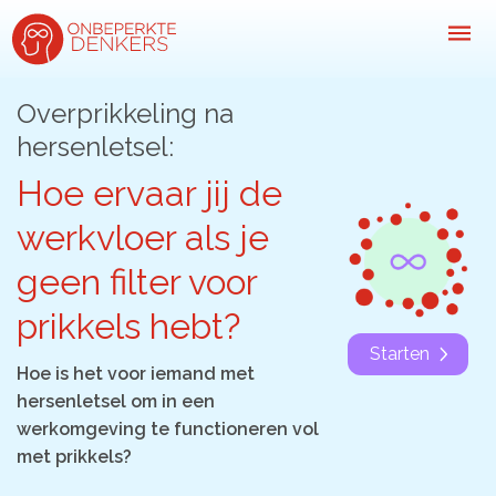
Overprikkeling na
hersenletsel:
Inspiratie
Hoe ervaar jij de
Kijk-, lees- & luistertips
werkvloer als je
Mini- docu’s
geen filter voor
Ode galerij
prikkels hebt?
Podcasts: serie open gesprekken
Starten
Hoe is het voor iemand met
Inspirerende praktijkverhalen
hersenletsel om in een
Bekijk volledig overzicht
werkomgeving te functioneren vol
met prikkels?
Kom in actie